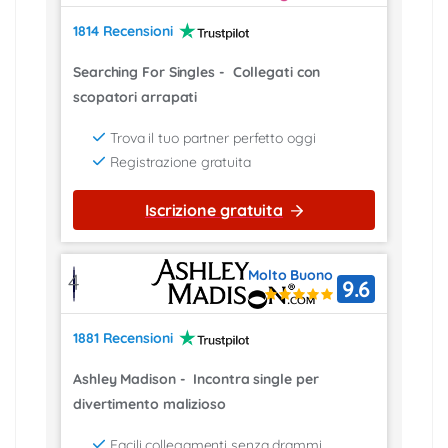
1814 Recensioni
Searching For Singles
-
Collegati con
scopatori arrapati
Trova il tuo partner perfetto oggi
Registrazione gratuita
Iscrizione gratuita
Molto Buono
4
9.6
1881 Recensioni
Ashley Madison
-
Incontra single per
divertimento malizioso
Facili collegamenti senza drammi