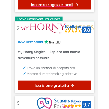
Incontra ragazze locali
Trova un'avventura veloce
Eccellente
2
9.8
1632 Recensioni
My Horny Singles
-
Esplora una nuova
avventura sessuale
Trova un partner di scopata ora
Motore di matchmaking adattivo
Iscrizione gratuita
Molto Buono
3
9.7