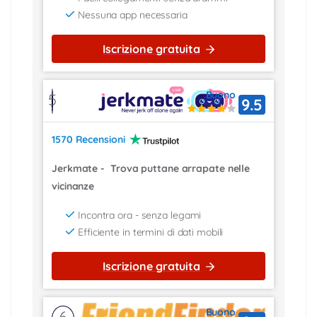
Nessuna app necessaria
Iscrizione gratuita
Buono
5
9.5
1570 Recensioni
Jerkmate
-
Trova puttane arrapate nelle
vicinanze
Incontra ora - senza legami
Efficiente in termini di dati mobili
Iscrizione gratuita
Buono