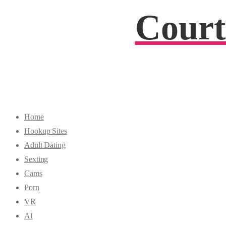
Court
Home
Hookup Sites
Adult Dating
Sexting
Cams
Porn
VR
AI