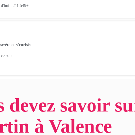
urd'hui : 211,549+
rète et sécurisée
 ce soir
 devez savoir su
tin à Valence