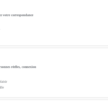
z votre correspondance
r
rsonnes réelles, connexion
laisir
lle