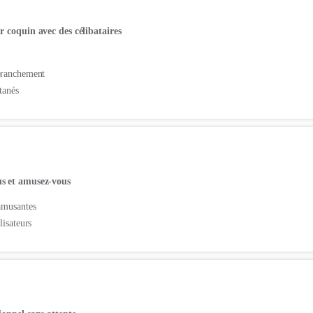
r coquin avec des célibataires
branchement
tanés
s et amusez-vous
 amusantes
lisateurs