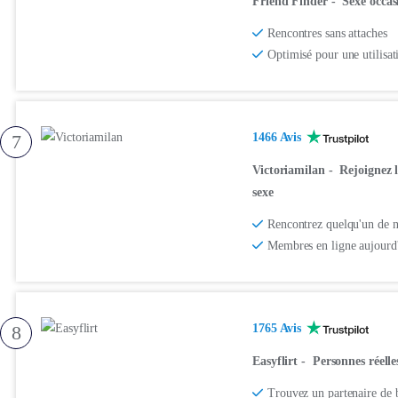
Friend Finder
-
Sexe occas
Rencontres sans attaches
Optimisé pour une utilisa
7
1466 Avis
Victoriamilan
-
Rejoignez l
sexe
Rencontrez quelqu'un de n
Membres en ligne aujourd
8
1765 Avis
Easyflirt
-
Personnes réelles
Trouvez un partenaire de 