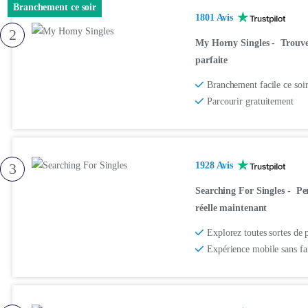
Branchement ce soir
1801 Avis
2
My Horny Singles
-
Trouve
parfaite
Branchement facile ce soi
Parcourir gratuitement
3
1928 Avis
Searching For Singles
-
Pe
réelle maintenant
Explorez toutes sortes de p
Expérience mobile sans fai