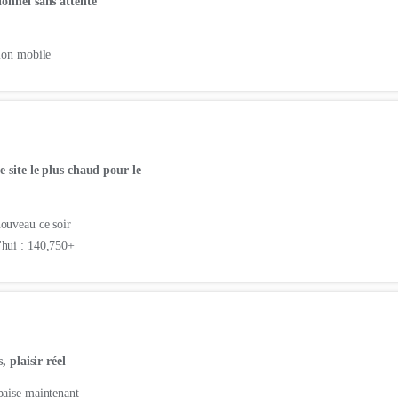
ionnel sans attente
tion mobile
e site le plus chaud pour le
ouveau ce soir
'hui : 140,750+
, plaisir réel
baise maintenant